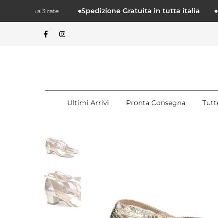
Salta.
Spedizione Gratuita in tutta italia
Klarna a 3 rate
Paga
alcontenuto
Ultimi Arrivi
Pronta Consegna
Tutt