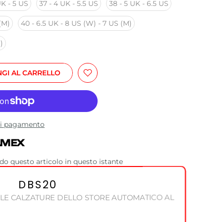
UK - 5 US
37 - 4 UK - 5.5 US
38 - 5 UK - 6.5 US
(M)
40 - 6.5 UK - 8 US (W) - 7 US (M)
)
GI AL CARRELLO
 di pagamento
o questo articolo in questo istante
DBS20
 LE CALZATURE DELLO STORE AUTOMATICO AL