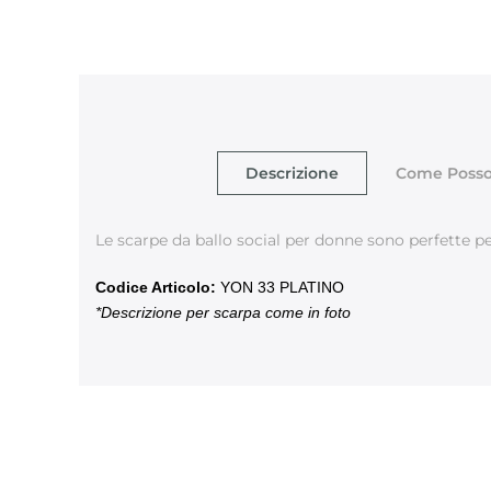
Descrizione
Come Posso
Le scarpe da ballo social per donne sono perfette per
Codice Articolo:
YON 33 PLATINO
*Descrizione per scarpa come in foto