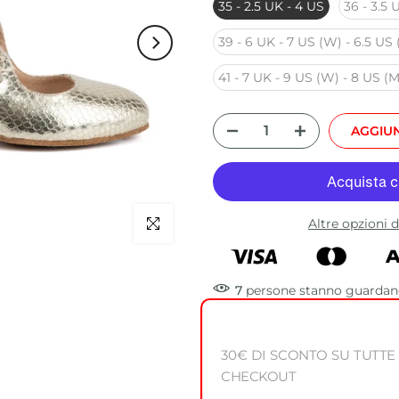
35 - 2.5 UK - 4 US
36 - 3.5 
39 - 6 UK - 7 US (W) - 6.5 US 
41 - 7 UK - 9 US (W) - 8 US (M
AGGIUN
Altre opzioni
Clicca per ingrandire
7
persone
stanno guardand
30€ DI SCONTO SU TUTTE
CHECKOUT