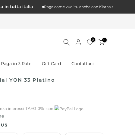
tutta italia
Sp
Paga come vuoi tu anche con Klarna a 3 rate
0
0
Paga in 3 Rate
Gift Card
Contattaci
ial YON 33 Platino
nza interessi TAEG 0%
con
re
 US