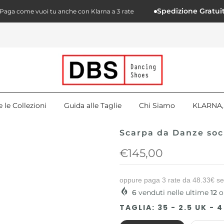
Spedizione Gratuita in 
 come vuoi tu anche con Klarna a 3 rate
e le Collezioni
Guida alle Taglie
Chi Siamo
KLARNA, 
Scarpa da Danze soc
€145,00
oppure paga 3 rate da
48.33€
se
6
venduti nelle ultime
12
o
TAGLIA:
35 - 2.5 UK - 4