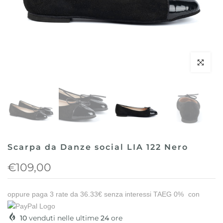
Clicca per 
Scarpa da Danze social LIA 122 Nero
€109,00
oppure paga 3 rate da
36.33€
senza interessi TAEG 0%
con
10
venduti nelle ultime
24
ore