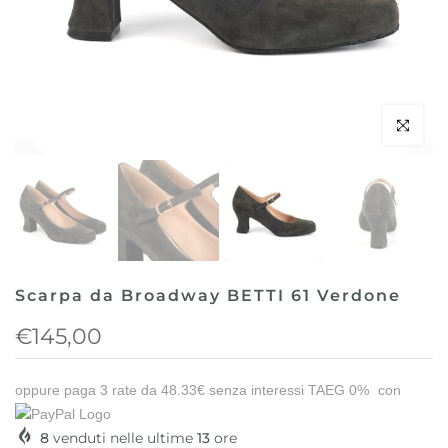
Clicca per 
Scarpa da Broadway BETTI 61 Verdone
€145,00
oppure paga 3 rate da
48.33€
senza interessi TAEG 0%
con
8
venduti nelle ultime
13
ore