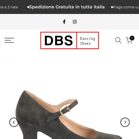
Salta.
Spedizione Gratuita in tutta italia
a 3 rate
Paga come vuoi
alcontenuto
0