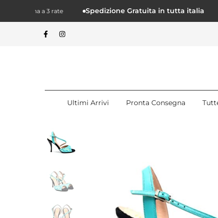
Salta.
Spedizione Gratuita in tutta italia
n Klarna a 3 rate
Pag
alcontenuto
Ultimi Arrivi
Pronta Consegna
Tutt