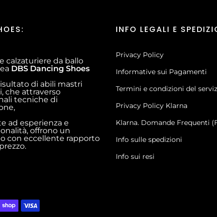
HOES:
INFO LEGALI E SPEDIZI
Privacy Policy
e calzaturiere da ballo
inea
DBS Dancing Shoes
Informative sui Pagamenti
risultato di abili mastri
Termini e condizioni del servi
i, che attraverso
nali tecniche di
Privacy Policy Klarna
ione,
te ad esperienza e
Klarna. Domande Frequenti (
ionalità, offrono un
o con eccellente rapporto
Info sulle spedizioni
 prezzo.
Info sui resi