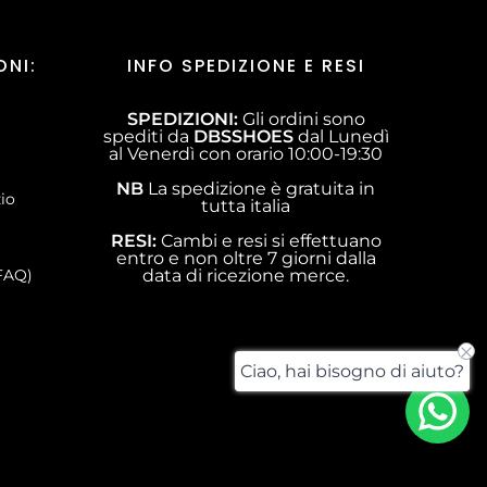
ONI:
INFO SPEDIZIONE E RESI
SPEDIZIONI:
Gli ordini sono
spediti da
DBSSHOES
dal Lunedì
al Venerdì con orario 10:00-19:30
NB
La spedizione è gratuita in
zio
tutta italia
RESI:
Cambi e resi si effettuano
entro e non oltre 7 giorni dalla
FAQ)
data di ricezione merce.
Ciao, hai bisogno di aiuto?