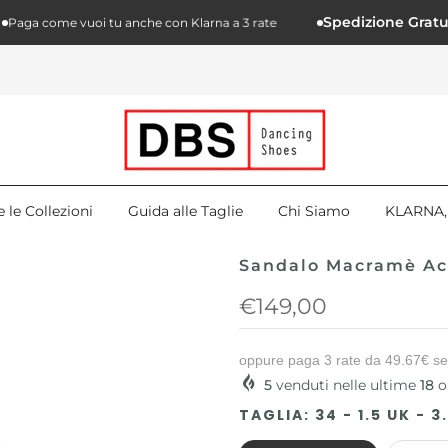
Spedizione Gratuita in
a come vuoi tu anche con Klarna a 3 rate
e le Collezioni
Guida alle Taglie
Chi Siamo
KLARNA, 
Sandalo Macramè A
€149,00
oppure paga 3 rate da
49.67€
se
5
venduti nelle ultime
18
o
TAGLIA:
34 - 1.5 UK - 3