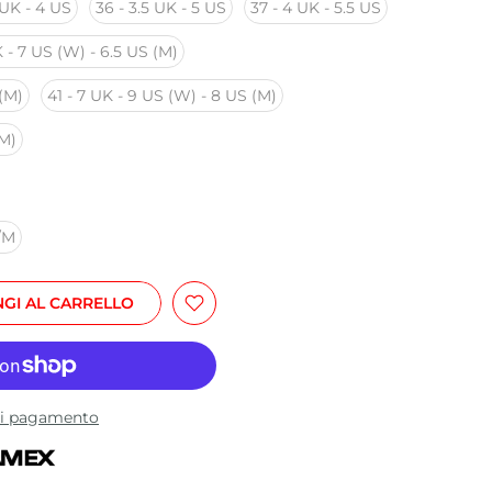
 UK - 4 US
36 - 3.5 UK - 5 US
37 - 4 UK - 5.5 US
 - 7 US (W) - 6.5 US (M)
 (M)
41 - 7 UK - 9 US (W) - 8 US (M)
(M)
/M
GI AL CARRELLO
 di pagamento