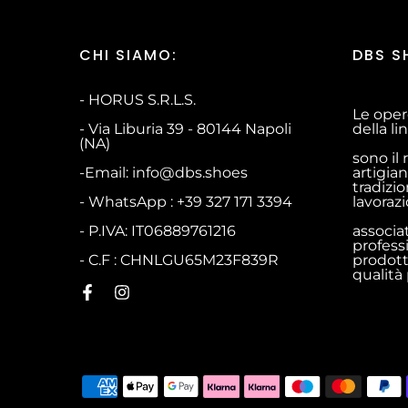
CHI SIAMO:
DBS S
- HORUS S.R.L.S.
Le oper
- Via Liburia 39 - 80144 Napoli
della l
(NA)
sono il 
-Email: info@dbs.shoes
artigian
tradizio
- WhatsApp : +39 327 171 3394
lavoraz
- P.IVA: IT06889761216
associa
profess
- C.F : CHNLGU65M23F839R
prodott
qualità