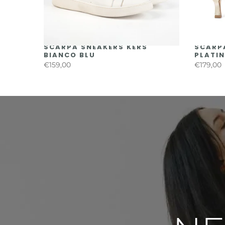
AL YON
SCARPA SNEAKERS KERS
SCARPA
BIANCO BLU
PLATI
€159,00
€179,00