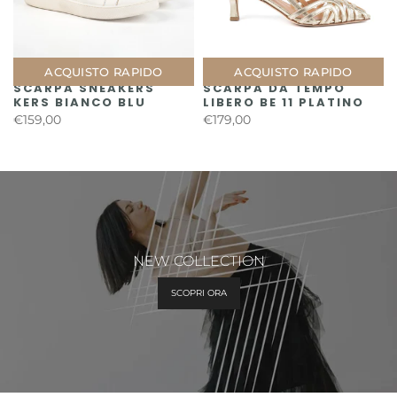
ACQUISTO RAPIDO
ACQUISTO RAPIDO
SCARPA SNEAKERS
SCARPA DA TEMPO
KERS BIANCO BLU
LIBERO BE 11 PLATINO
€159,00
€179,00
NEW COLLECTION
SCOPRI ORA