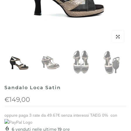
Clicca per 
Sandalo Loca Satin
€149,00
oppure paga 3 rate da
49.67€
senza interessi TAEG 0%
con
6
venduti nelle ultime
19
ore