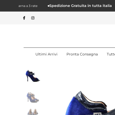
Salta.
Spedizione Gratuita in tutta italia
con Klarna a 3 rate
alcontenuto
Ultimi Arrivi
Pronta Consegna
Tutt