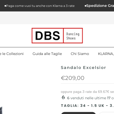
Spedizione Gratuita
Paga come vuoi tu anche con Klarna a 3 rate
e le Collezioni
Guida alle Taglie
Chi Siamo
KLARNA, 
Sandalo Excelsior
€209,00
oppure paga 3 rate da
69.67€
se
6
venduti nelle ultime
17
o
TAGLIA:
34 - 1.5 UK - 3