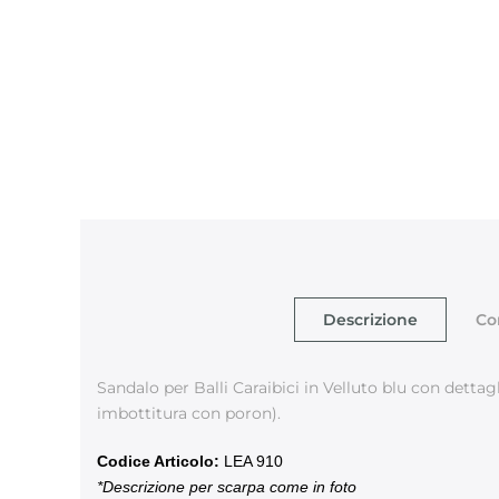
Descrizione
Co
Sandalo per Balli Caraibici in Velluto blu con dettagl
imbottitura con poron).
Codice Articolo:
LEA 910
*Descrizione per scarpa come in foto