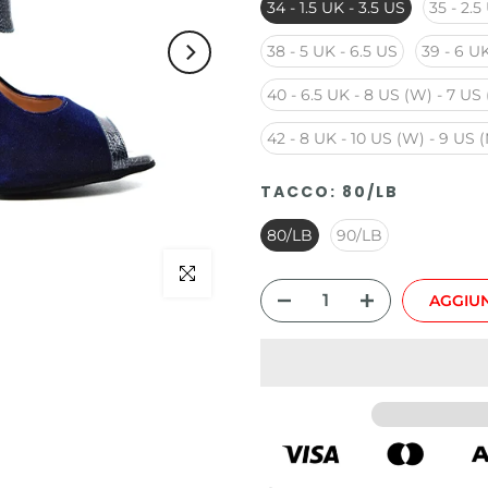
34 - 1.5 UK - 3.5 US
35 - 2.5
38 - 5 UK - 6.5 US
39 - 6 UK
40 - 6.5 UK - 8 US (W) - 7 US
42 - 8 UK - 10 US (W) - 9 US 
TACCO:
80/LB
80/LB
90/LB
Clicca per ingrandire
AGGIUN