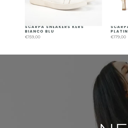
AL YON
SCARPA SNEAKERS KERS
SCARPA
BIANCO BLU
PLATI
€159,00
€179,00