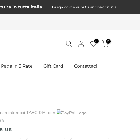
 in tutta italia
Paga come vuoi tu anche con Klarna a 3 rate
0
0
Paga in 3 Rate
Gift Card
Contattaci
nza interessi TAEG 0%
con
re
.5 US