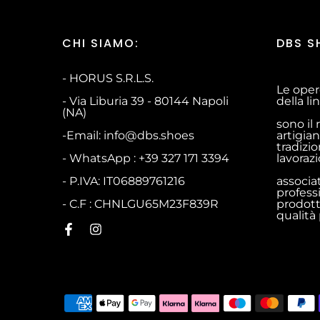
CHI SIAMO:
DBS S
- HORUS S.R.L.S.
Le oper
- Via Liburia 39 - 80144 Napoli
della l
(NA)
sono il 
-Email: info@dbs.shoes
artigian
tradizio
- WhatsApp : +39 327 171 3394
lavoraz
- P.IVA: IT06889761216
associa
profess
- C.F : CHNLGU65M23F839R
prodott
qualità