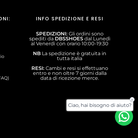
ONI:
INFO SPEDIZIONE E RESI
SPEDIZIONI:
Gli ordini sono
spediti da
DBSSHOES
dal Lunedì
al Venerdì con orario 10:00-19:30
NB
La spedizione è gratuita in
zio
tutta italia
RESI:
Cambi e resi si effettuano
entro e non oltre 7 giorni dalla
FAQ)
data di ricezione merce.
Ciao, hai bisogno di aiuto?