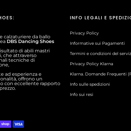
HOES:
INFO LEGALI E SPEDIZI
Privacy Policy
e calzaturiere da ballo
inea
DBS Dancing Shoes
Informative sui Pagamenti
risultato di abili mastri
Termini e condizioni del servi
i, che attraverso
nali tecniche di
Privacy Policy Klarna
ione,
te ad esperienza e
Klarna. Domande Frequenti (
ionalità, offrono un
o con eccellente rapporto
Info sulle spedizioni
 prezzo.
Info sui resi