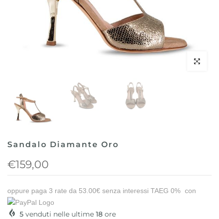
Clicca per 
Sandalo Diamante Oro
€159,00
oppure paga 3 rate da
53.00€
senza interessi TAEG 0%
con
5
venduti nelle ultime
18
ore