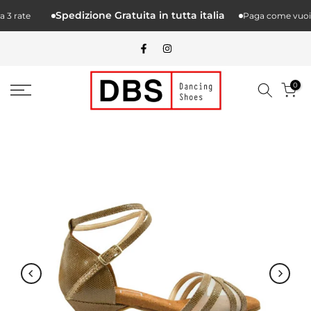
Salta.
Spedizione Gratuita in tutta italia
3 rate
Paga come vuoi tu
alcontenuto
0