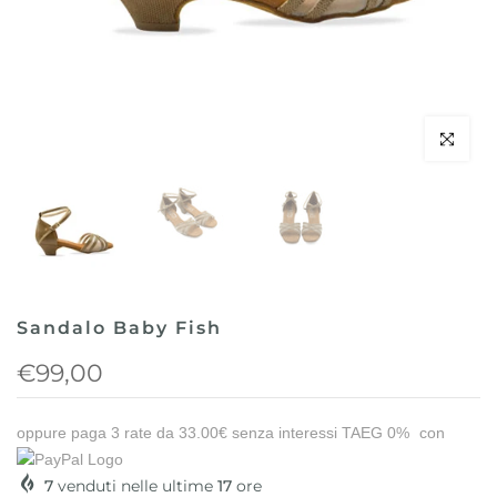
Clicca per 
Sandalo Baby Fish
€99,00
oppure paga 3 rate da
33.00€
senza interessi TAEG 0%
con
7
venduti nelle ultime
17
ore