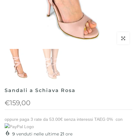
Clicca per 
Sandali a Schiava Rosa
€159,00
oppure paga 3 rate da
53.00€
senza interessi TAEG 0%
con
9
venduti nelle ultime
21
ore