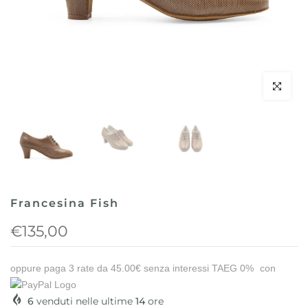
Clicca per 
Francesina Fish
€135,00
oppure paga 3 rate da
45.00€
senza interessi TAEG 0%
con
6
venduti nelle ultime
14
ore