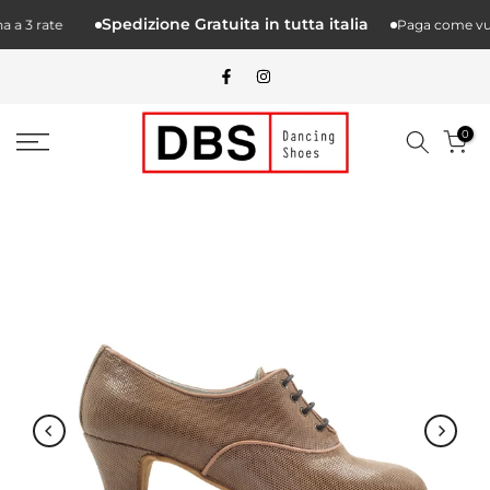
Salta.
Spedizione Gratuita in tutta italia
a 3 rate
Paga come vuoi 
alcontenuto
0