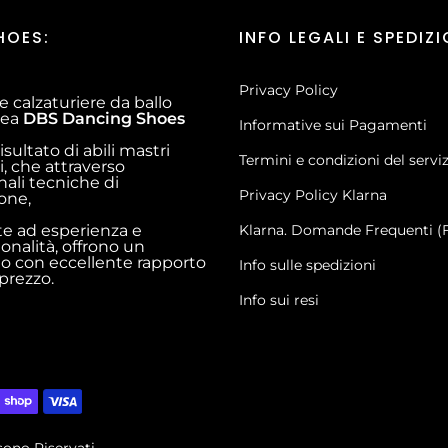
HOES:
INFO LEGALI E SPEDIZI
Privacy Policy
e calzaturiere da ballo
inea
DBS Dancing Shoes
Informative sui Pagamenti
risultato di abili mastri
Termini e condizioni del servi
i, che attraverso
nali tecniche di
Privacy Policy Klarna
ione,
te ad esperienza e
Klarna. Domande Frequenti (
ionalità, offrono un
o con eccellente rapporto
Info sulle spedizioni
 prezzo.
Info sui resi
sono Riservati