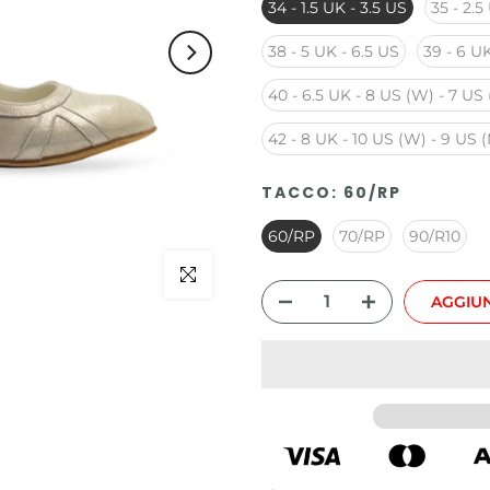
34 - 1.5 UK - 3.5 US
35 - 2.5
38 - 5 UK - 6.5 US
39 - 6 UK
40 - 6.5 UK - 8 US (W) - 7 US
42 - 8 UK - 10 US (W) - 9 US 
TACCO:
60/RP
60/RP
70/RP
90/R10
Clicca per ingrandire
AGGIUN