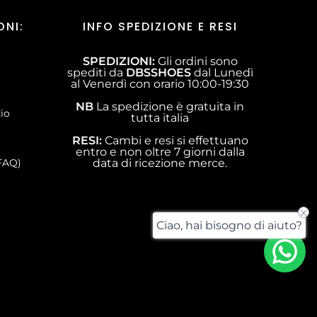
ONI:
INFO SPEDIZIONE E RESI
SPEDIZIONI:
Gli ordini sono
spediti da
DBSSHOES
dal Lunedì
al Venerdì con orario 10:00-19:30
NB
La spedizione è gratuita in
zio
tutta italia
RESI:
Cambi e resi si effettuano
entro e non oltre 7 giorni dalla
FAQ)
data di ricezione merce.
Ciao, hai bisogno di aiuto?