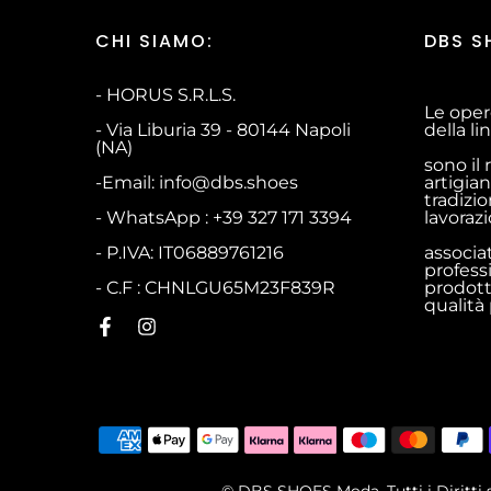
CHI SIAMO:
DBS S
- HORUS S.R.L.S.
Le oper
- Via Liburia 39 - 80144 Napoli
della l
(NA)
sono il 
-Email: info@dbs.shoes
artigian
tradizio
- WhatsApp : +39 327 171 3394
lavoraz
- P.IVA: IT06889761216
associa
profess
- C.F : CHNLGU65M23F839R
prodott
qualità
© DBS SHOES Moda, Tutti i Diritti 