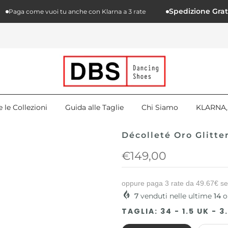
Spedizione Gratuita 
aga come vuoi tu anche con Klarna a 3 rate
e le Collezioni
Guida alle Taglie
Chi Siamo
KLARNA, 
Décolleté Oro Glitte
€149,00
oppure paga 3 rate da
49.67€
se
7
venduti nelle ultime
14
o
TAGLIA:
34 - 1.5 UK - 3