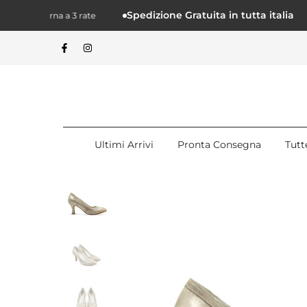
Salta.
Spedizione Gratuita in tutta italia
on Klarna a 3 rate
P
alcontenuto
Ultimi Arrivi
Pronta Consegna
Tutt