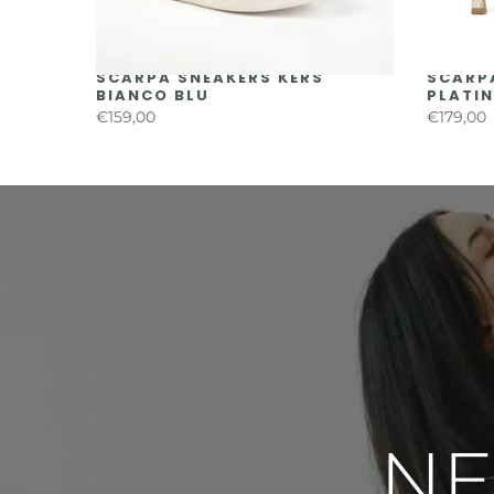
AL YON
SCARPA SNEAKERS KERS
SCARPA
BIANCO BLU
PLATI
€159,00
€179,00
NE