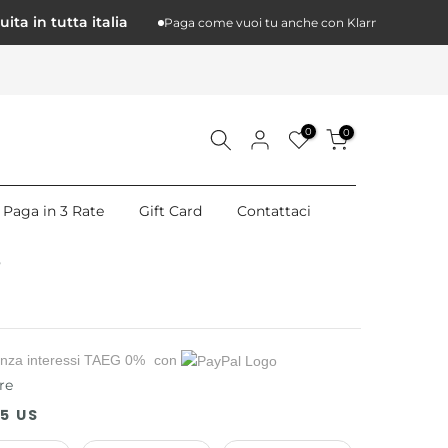
in tutta italia
Paga come vuoi tu anche con Klarna a 3 rate
0
0
Paga in 3 Rate
Gift Card
Contattaci
r
nza interessi TAEG 0%
con
re
.5 US