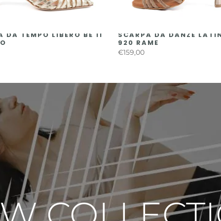
 DA TEMPO LIBERO BE 11
SCARPA DA DANZE LATI
NO
920 RAME
€159,00
W COLLECT