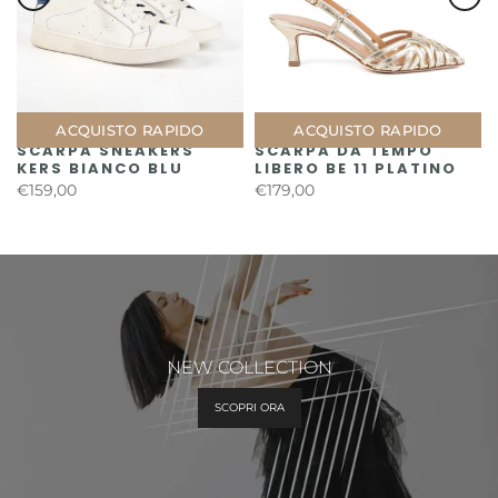
ACQUISTO RAPIDO
ACQUISTO RAPIDO
SCARPA SNEAKERS
SCARPA DA TEMPO
KERS BIANCO BLU
LIBERO BE 11 PLATINO
€159,00
€179,00
NEW COLLECTION
SCOPRI ORA