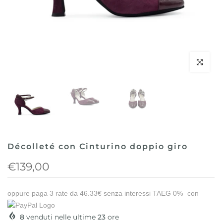
Clicca per 
Décolleté con Cinturino doppio giro
€139,00
oppure paga 3 rate da
46.33€
senza interessi TAEG 0%
con
8
venduti nelle ultime
23
ore