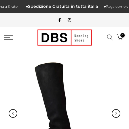
Salta.
Spedizione Gratuita in tutta italia
 a 3 rate
Paga come vuoi
alcontenuto
0