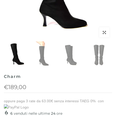
Clicca per 
Charm
€189,00
oppure paga 3 rate da
63.00€
senza interessi TAEG 0%
con
6
venduti nelle ultime
24
ore