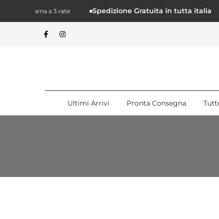
Salta.
Spedizione Gratuita in tutta italia
 con Klarna a 3 rate
alcontenuto
Ultimi Arrivi
Pronta Consegna
Tutt