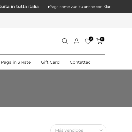
 in tutta italia
Paga come vuoi tu anche con Klarna a 3 rate
0
0
Paga in 3 Rate
Gift Card
Contattaci
Más vendidos