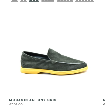
MOCASÍN ANTONY GRIS
€205,00
€