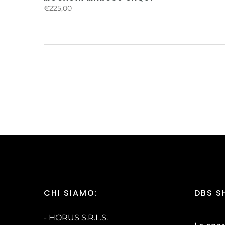
€225,00
CHI SIAMO:
DBS S
- HORUS S.R.L.S.