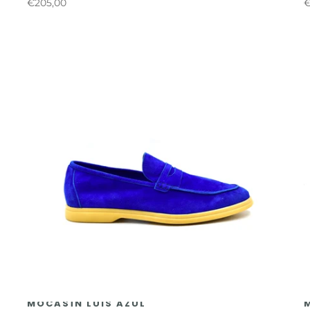
€205,00
€
MOCASÍN LUIS AZUL