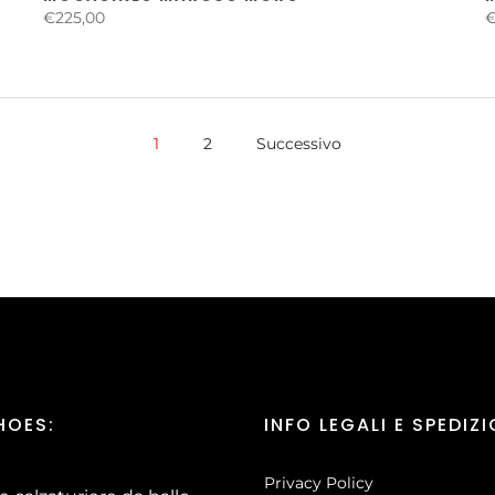
€225,00
€
1
2
Successivo
HOES:
INFO LEGALI E SPEDIZI
Privacy Policy