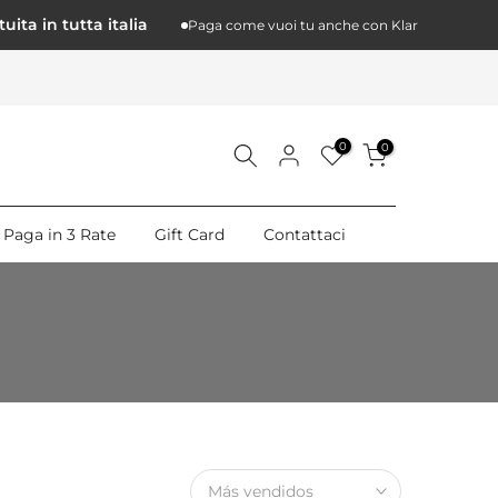
a in tutta italia
Paga come vuoi tu anche con Klarna a 3 rate
0
0
Paga in 3 Rate
Gift Card
Contattaci
Más vendidos