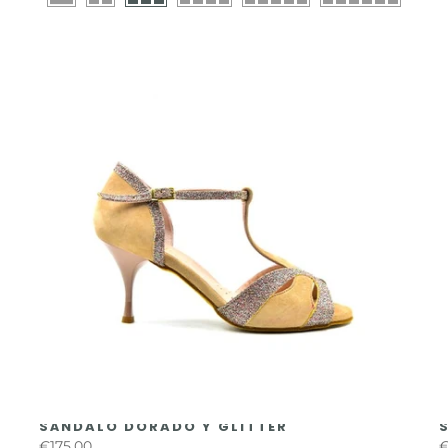
SÁNDALO DORADO Y GLITTER
€175,00
€