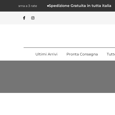
Salta.
Spedizione Gratuita in tutta italia
e con Klarna a 3 rate
alcontenuto
Ultimi Arrivi
Pronta Consegna
Tutt