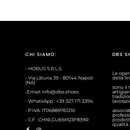
CHI SIAMO:
DBS S
- HORUS S.R.L.S.
Le oper
- Via Liburia 39 - 80144 Napoli
della l
(NA)
sono il 
-Email: info@dbs.shoes
artigian
tradizio
- WhatsApp : +39 327 171 3394
lavoraz
- P.IVA: IT06889761216
associa
profess
- C.F : CHNLGU65M23F839R
prodott
qualità