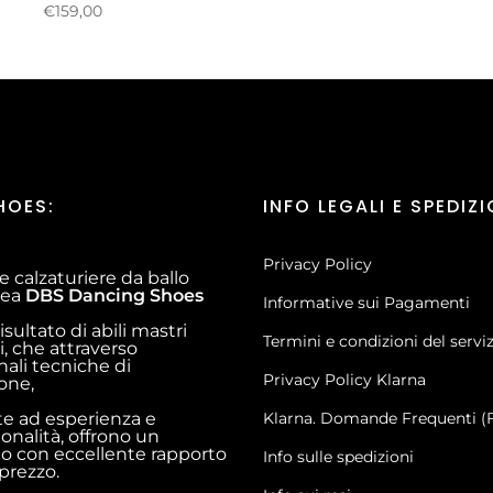
€159,00
HOES:
INFO LEGALI E SPEDIZI
Privacy Policy
e calzaturiere da ballo
inea
DBS Dancing Shoes
Informative sui Pagamenti
risultato di abili mastri
Termini e condizioni del servi
i, che attraverso
nali tecniche di
Privacy Policy Klarna
ione,
te ad esperienza e
Klarna. Domande Frequenti (
ionalità, offrono un
o con eccellente rapporto
Info sulle spedizioni
 prezzo.