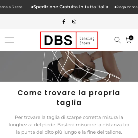
Skip
Spedizione Gratuita in tutta italia
na a 3 rate
Paga come v
to
content
0
Come trovare la propria
taglia
Per trovare la taglia di scarpe corretta misura la
lunghezza del piede. Basterà misurare la distanza tra
la punta del dito più lungo e la fine del tallone.